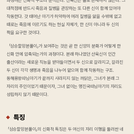
좌정하는 신화적 구조라 분석한다. 산육신은 홀로 존재하지 않는다. 그
대척점에 반드시 죽음과 질병을 관장하는 또 다른 신이 함께 있어야
작동한다. 갓 태어난 아기가 허약하여 여러 질병을 앓을 수밖에 없고
때로는 죽음에 이르기도 하는 현실 자체가, 한 신이 아니라 두 신의
짝을 요구한 것이다.
「삼승할망본풀이」가 보여주는 것은 곧 한 신앙의 분화가 어떻게 한
신화 안에 압축되는가의 과정이다. 본래 하나였던 산육신이 인간
출산이라는 새로운 직능을 받아들이면서 두 신으로 갈라지고, 갈라진
두 신이 각각 생명과 죽음을 나누어 맡으며 함께 작동하는 구조.
동해용왕따님아기가 끝까지 사라지지 않는 까닭은, 그녀가 본래 그
자리의 주인이었기 때문이자, 그녀 없이는 명진국따님아기의 자리도
성립하지 않기 때문이다.
특징
「삼승할망본풀이」의 신화적 특징은 두 여신의 자리 이행을 둘러싼 네