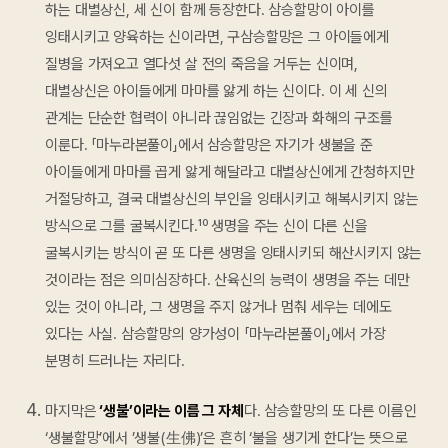
하는 대별상신, 세 신이 함께 등장한다. 삼승할망이 아이를
잉태시키고 양육하는 신이라면, 구삼승할망은 그 아이들에게
질병을 가져오고 열다섯 살 전의 죽음을 거두는 신이며,
대별상신은 아이들에게 마마를 앓게 하는 신이다. 이 세 신의
관계는 단순한 협력이 아니라 끊임없는 긴장과 화해의 구조를
이룬다. 「마누라본풀이」에서 삼승할망은 자기가 생불을 준
아이들에게 마마를 곱게 앓게 해달라고 대별상신에게 간청하지만
거절당하고, 결국 대별상신의 부인을 잉태시키고 해복시키지 않는
방식으로 그를 굴복시킨다.¹⁰ 생명을 주는 신이 다른 신을
굴복시키는 방식이 곧 또 다른 생명을 잉태시키되 해산시키지 않는
것이라는 점은 의미심장하다. 산육신의 능력이 생명을 주는 데만
있는 것이 아니라, 그 생명을 주지 않거나 멈춰 세우는 데에도
있다는 사실. 삼승할망의 양가성이 「마누라본풀이」에서 가장
분명히 드러나는 자리다.
마지막은
‘생불’이라는 이름 그 자체
다. 삼승할망의 또 다른 이름인
‘생불할망’에서 ’생불(生佛)’은 흔히 ‘불을 생기게 한다’는 뜻으로