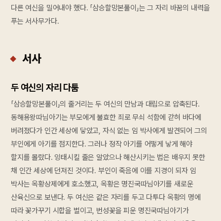
다른 여신을 밀어내야 했다. 「삼승할망본풀이」는 그 자리 바꿈의 내력을
푸는 서사무가다.
서사
두 여신의 자리 다툼
「삼승할망본풀이」의 줄거리는 두 여신의 만남과 대립으로 압축된다.
동해용왕따님아기는 부모에게 불효한 죄로 무쇠 석함에 갇혀 바다에
버려졌다가 인간 세상에 닿았고, 자식 없는 임 박사에게 발견되어 그의
부인에게 아기를 점지한다. 그러나 정작 아기를 어떻게 낳게 해야
할지를 몰랐다. 잉태시킬 줄은 알았으나 해산시키는 법은 배우지 못한
채 인간 세상에 던져진 것이다. 부인이 죽음에 이를 지경이 되자 임
박사는 옥황상제에게 호소했고, 옥황은 명진국따님아기를 새로운
산육신으로 보낸다. 두 여신은 같은 자리를 두고 다투다 옥황의 명에
따라 꽃가꾸기 시합을 벌이고, 번성꽃을 피운 명진국따님아기가