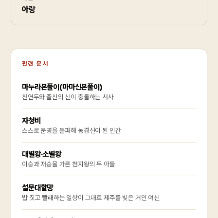
아랑
관련 문서
마누라본풀이(마마신본풀이)
천연두와 출산의 신이 충돌하는 서사
자청비
스스로 운명을 돌파해 농경신이 된 인간
대별왕·소별왕
이승과 저승을 가른 천지왕의 두 아들
설문대할망
밥 짓고 빨래하는 일상이 그대로 제주를 빚은 거인 여신