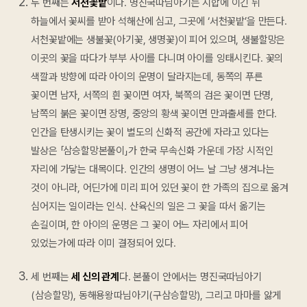
두 번째는
서천꽃밭
이다. 명진국따님아기는 시합에 이긴 뒤
하늘에서 꽃씨를 받아 석해산에 심고, 그곳에 ‘서천꽃밭’을 만든다.
서천꽃밭에는 생불꽃(아기꽃, 생명꽃)이 피어 있으며, 생불할망은
이곳의 꽃을 따다가 부부 사이를 다니며 아이를 잉태시킨다. 꽃의
색깔과 방향에 따라 아이의 운명이 달라지는데, 동쪽의 푸른
꽃이면 남자, 서쪽의 흰 꽃이면 여자, 북쪽의 검은 꽃이면 단명,
남쪽의 붉은 꽃이면 장명, 중앙의 황색 꽃이면 만과출세를 한다.
인간을 탄생시키는 꽃이 별도의 신화적 공간에 자라고 있다는
발상은 「삼승할망본풀이」가 한국 무속신화 가운데 가장 시적인
자리에 가닿는 대목이다. 인간의 생명이 어느 날 그냥 생겨나는
것이 아니라, 어딘가에 미리 피어 있던 꽃이 한 가족의 집으로 옮겨
심어지는 일이라는 인식. 산육신의 일은 그 꽃을 따서 옮기는
손길이며, 한 아이의 운명은 그 꽃이 어느 자리에서 피어
있었는가에 따라 이미 결정되어 있다.
세 번째는
세 신의 관계
다. 본풀이 안에서는 명진국따님아기
(삼승할망), 동해용왕따님아기(구삼승할망), 그리고 마마를 앓게