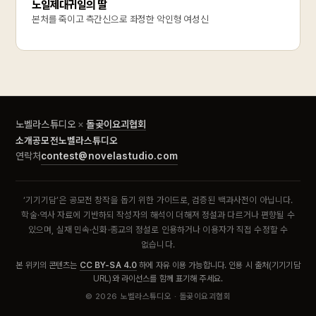
노일제대귀일의 딸
본처를 죽이고 측간신으로 좌정한 악인형 여성신
노벨라스튜디오
×
돌곶이요괴협회
소개
공모전
노벨라스튜디오
contest@novelastudio.com
연락처
‘기기기담’은 공모전 창작을 돕기 위한 가이드로, 검증된 백과사전이 아닙니다.
학술·역사 자료에 기반하되 작성자의 해석이 더해져 정설과 다르거나 편향될 수
있으며, 실재 민속·신화·종교의 정설로 인용하거나 이용자가 직접 수정할 수
없습니다.
본 위키의 콘텐츠는
CC BY-SA 4.0
하에 자유 이용 가능합니다. 인용 시 출처(기기기담
URL)와 라이선스를 함께 표기해 주세요.
©
2026
노벨라스튜디오 · 돌곶이요괴협회