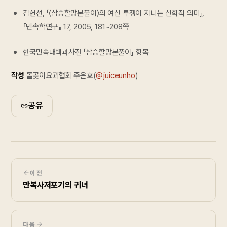
김헌선, 「〈삼승할망본풀이〉의 여신 투쟁이 지니는 신화적 의미」,
『민속학연구』 17, 2005, 181~208쪽
한국민속대백과사전 「삼승할망본풀이」 항목
작성
돌곶이요괴협회 주은호(
@juiceunho
)
공유
이전
만복사저포기의 귀녀
다음