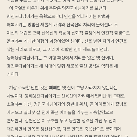
이 균열을 메우기 위해 옥황은 명진국따님아기를 보낸다.
명진국따님아기는 옥황으로부터 인간을 잉태시키는 방법과
해복시키는 방법을 새롭게 배워와 산육신의 자리에 들어선다. 두
여신의 대립은 결국 산육신의 직능이 신화적 출생에서 인간적 출생으로
옮겨가는 거대한 이행의 과정이었던 셈이다. 신을 낳던 자리가 인간을
낳는 자리로 바뀌고, 그 자리에 적합한 신이 새로 들어선다.
동해용왕따님아기는 그 이행 과정에서 자리를 잃은 옛 신이며,
명진국따님아기는 새 시대에 맞춰 새로운 출산 방식을 익혀온 새
신이다.
가장 주목할 만한 것은 패배한 옛 신이 그냥 사라지지 않는다는
사실이다. 동해용왕따님아기는 산육신의 자리에서 밀려난 뒤 그대로
소멸하는 대신, 명진국따님아기의 정반대 위치, 곧 아이들에게 질병을
가져오고 열다섯 살 전에 죽은 아이들을 거두는 저승할망으로
변모한다. 김헌선은 이 구조를 두고 동일한 성격을 가진 두 신이
대립하면서 한쪽은 생산신으로, 다른 한쪽은 죽음신으로 분화되어