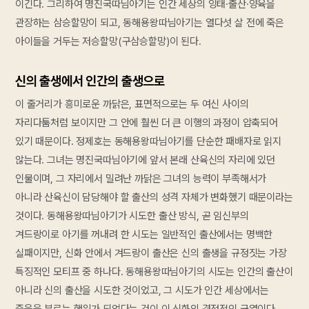
이긴다. 그리하여 명진국따님아기는 인간 세상의 잉태·출산·양육을
관장하는 삼승할망이 되고, 동해용왕따님아기는 열다섯 살 전에 죽은
아이들을 거두는 저승할망(구삼승할망)이 된다.
신의 출생에서 인간의 출생으로
이 줄거리가 흥미로운 까닭은, 표면적으로는 두 여신 사이의
자리다툼처럼 보이지만 그 안에 훨씬 더 큰 이행의 과정이 압축되어
있기 때문이다. 정제호는 동해용왕따님아기를 단순한 패배자로 읽지
않는다. 그녀는 명진국따님아기에 앞서 본래 산육신의 자리에 있던
인물이며, 그 자리에서 밀려난 까닭은 그녀의 능력이 부족해서가
아니라 산육신이 담당해야 할 출산의 성격 자체가 변화했기 때문이라는
것이다. 동해용왕따님아기가 시도한 출산 방식, 곧 임신부의
겨드랑이로 아기를 꺼내려 한 시도는 일반적인 출산에서는 명백한
실패이지만, 신화 안에서 겨드랑이 출산은 신의 출생을 규정짓는 가장
특징적인 모티프 중 하나다. 동해용왕따님아기의 시도는 인간의 출산이
아니라 신의 출산을 시도한 것이었고, 그 시도가 인간 세상에서는
죽음을 부르는 행위가 되었다는 것이 이 신화의 결정적인 균열이다.