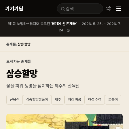
기기기담
제1회 노벨라스튜디오 공모전
‘경계에 선 존재들’
·
2026. 5. 25. ~ 2026. 7.
24.
존재들
/
삼승할망
모셔지는 존재들
삼승할망
꽃을 피워 생명을 점지하는 제주의 산육신
산육신
삼승할망본풀이
제주
자리 바꿈
여성 신격
본풀이