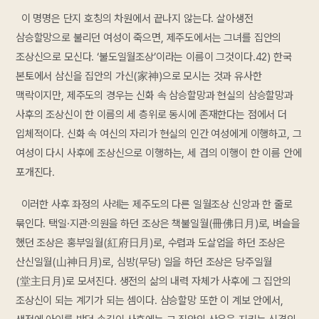
이 명명은 단지 호칭의 차원에서 끝나지 않는다. 살아생전
삼승할망으로 불리던 여성이 죽으면, 제주도에서는 그녀를 집안의
조상신으로 모신다. ‘불도일월조상’이라는 이름이 그것이다.42) 한국
본토에서 삼신을 집안의 가신(家神)으로 모시는 것과 유사한
맥락이지만, 제주도의 경우는 신화 속 삼승할망과 현실의 삼승할망과
사후의 조상신이 한 이름의 세 층위로 동시에 존재한다는 점에서 더
입체적이다. 신화 속 여신의 자리가 현실의 인간 여성에게 이행하고, 그
여성이 다시 사후에 조상신으로 이행하는, 세 겹의 이행이 한 이름 안에
포개진다.
이러한 사후 좌정의 사례는 제주도의 다른 일월조상 신앙과 한 줄로
묶인다. 택일·지관·의원을 하던 조상은 책불일월(冊佛日月)로, 벼슬을
했던 조상은 홍부일월(紅府日月)로, 수렵과 도살업을 하던 조상은
산신일월(山神日月)로, 심방(무당) 일을 하던 조상은 당주일월
(堂主日月)로 모셔진다. 생전의 삶의 내력 자체가 사후에 그 집안의
조상신이 되는 계기가 되는 셈이다. 삼승할망 또한 이 계보 안에서,