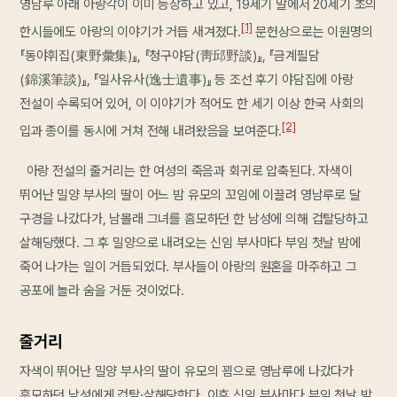
영남루 아래 아랑각이 이미 등장하고 있고, 19세기 말에서 20세기 초의
[1]
한시들에도 아랑의 이야기가 거듭 새겨졌다.
문헌상으로는 이원명의
『동야휘집(東野彙集)』, 『청구야담(靑邱野談)』, 『금계필담
(錦溪筆談)』, 『일사유사(逸士遺事)』 등 조선 후기 야담집에 아랑
전설이 수록되어 있어, 이 이야기가 적어도 한 세기 이상 한국 사회의
[2]
입과 종이를 동시에 거쳐 전해 내려왔음을 보여준다.
아랑 전설의 줄거리는 한 여성의 죽음과 회귀로 압축된다. 자색이
뛰어난 밀양 부사의 딸이 어느 밤 유모의 꼬임에 이끌려 영남루로 달
구경을 나갔다가, 남몰래 그녀를 흠모하던 한 남성에 의해 겁탈당하고
살해당했다. 그 후 밀양으로 내려오는 신임 부사마다 부임 첫날 밤에
죽어 나가는 일이 거듭되었다. 부사들이 아랑의 원혼을 마주하고 그
공포에 놀라 숨을 거둔 것이었다.
줄거리
자색이 뛰어난 밀양 부사의 딸이 유모의 꾐으로 영남루에 나갔다가
흠모하던 남성에게 겁탈·살해당한다. 이후 신임 부사마다 부임 첫날 밤