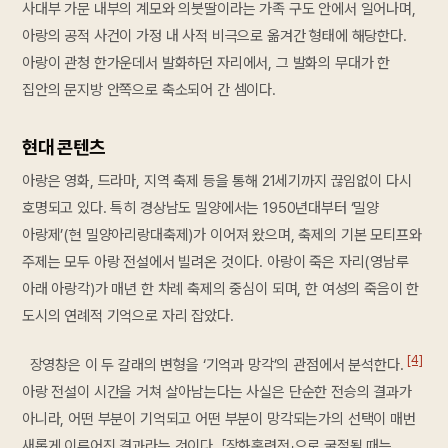
사대부 가문 내부의 계모와 의붓딸이라는 가족 구도 안에서 일어나며,
아랑의 공적 사건이 가정 내 사적 비극으로 옮겨간 형태에 해당한다.
아랑이 관청 한가운데서 발화하던 자리에서, 그 발화의 무대가 한
집안의 문지방 안쪽으로 축소되어 간 셈이다.
현대 콘텐츠
아랑은 영화, 드라마, 지역 축제 등을 통해 21세기까지 끊임없이 다시
호명되고 있다. 특히 경상남도 밀양에서는 1950년대부터 ‘밀양
아랑제’(현 밀양아리랑대축제)가 이어져 왔으며, 축제의 기본 모티프와
주제는 모두 아랑 전설에서 빌려온 것이다. 아랑이 죽은 자리(영남루
아래 아랑각)가 매년 한 차례 축제의 중심이 되며, 한 여성의 죽음이 한
도시의 연례적 기억으로 자리 잡았다.
[4]
장영창은 이 두 갈래의 변형을 ‘기억과 망각’의 관점에서 분석한다.
아랑 전설이 시간을 거쳐 살아남는다는 사실은 단순한 전승의 결과가
아니라, 어떤 부분이 기억되고 어떤 부분이 망각되는가의 선택이 매번
새롭게 이루어진 결과라는 것이다. 「장화홍련전」으로 굴절될 때는