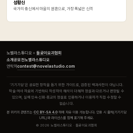
성황신
국가의 충신에서 마을의 원혼으로, 가장 폭넓은 신격
노벨라스튜디오
×
돌곶이요괴협회
소개
공모전
노벨라스튜디오
contest@novelastudio.com
연락처
‘기기기담’은 공모전 창작을 돕기 위한 가이드로, 검증된 백과사전이 아닙니다.
학술·역사 자료에 기반하되 작성자의 해석이 더해져 정설과 다르거나 편향될 수
있으며, 실재 민속·신화·종교의 정설로 인용하거나 이용자가 직접 수정할 수
없습니다.
본 위키의 콘텐츠는
CC BY-SA 4.0
하에 자유 이용 가능합니다. 인용 시 출처(기기기담
URL)와 라이선스를 함께 표기해 주세요.
©
2026
노벨라스튜디오 · 돌곶이요괴협회