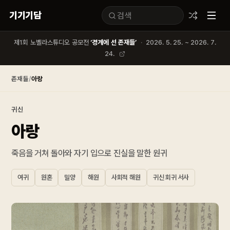
기기기담
제1회 노벨라스튜디오 공모전
‘경계에 선 존재들’
·
2026. 5. 25. ~ 2026. 7.
24.
존재들
/
아랑
귀신
아랑
죽음을 거쳐 돌아와 자기 입으로 진실을 말한 원귀
여귀
원혼
밀양
해원
사회적 해원
귀신 회귀 서사