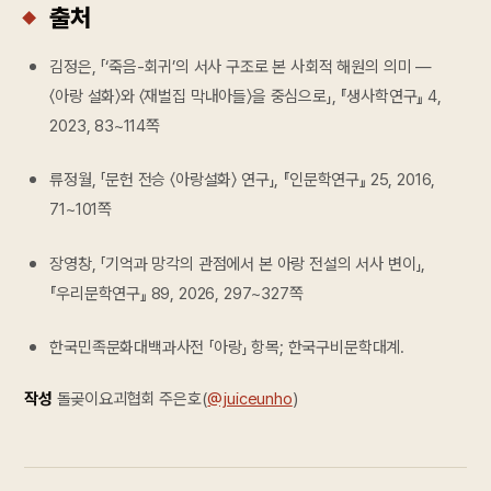
출처
김정은, 「‘죽음-회귀’의 서사 구조로 본 사회적 해원의 의미 —
〈아랑 설화〉와 〈재벌집 막내아들〉을 중심으로」, 『생사학연구』 4,
2023, 83~114쪽
류정월, 「문헌 전승 〈아랑설화〉 연구」, 『인문학연구』 25, 2016,
71~101쪽
장영창, 「기억과 망각의 관점에서 본 아랑 전설의 서사 변이」,
『우리문학연구』 89, 2026, 297~327쪽
한국민족문화대백과사전 「아랑」 항목; 한국구비문학대계.
작성
돌곶이요괴협회 주은호(
@juiceunho
)