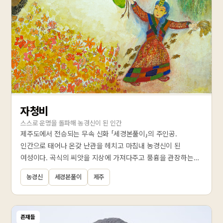
자청비
스스로 운명을 돌파해 농경신이 된 인간
제주도에서 전승되는 무속 신화 「세경본풀이」의 주인공.
인간으로 태어나 온갖 난관을 헤치고 마침내 농경신이 된
여성이다. 곡식의 씨앗을 지상에 가져다주고 풍흉을 관장하는
세경신으로 좌정하였으며, 안세경이라고도 불린다. 겉으로는
농경신
세경본풀이
제주
사랑 이야기처럼 보이지만 그 안에는 불완전한 존재로 태어난
인간이 스스로의 역량으로 존재론적 한계를 돌파하는 서사가
담겨 있다.
존재들