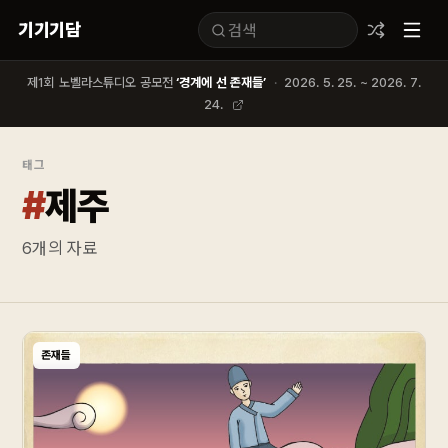
기기기담
제1회 노벨라스튜디오 공모전
‘경계에 선 존재들’
·
2026. 5. 25. ~ 2026. 7.
24.
태그
#
제주
6
개의 자료
존재들