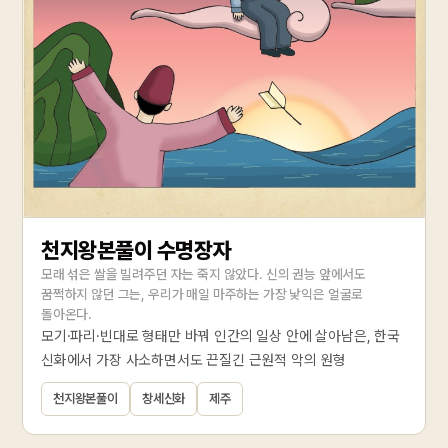
천지왕본풀이 수명장자
모래 섞은 쌀을 빌려주던 자는 죽지 않았다. 신의 권능 앞에서도
꿈쩍하지 않던 그는, 우리가 매일 마주하는 가장 낯익은 얼굴로
돌아온다.
모기·파리·빈대로 형태만 바꿔 인간의 일상 안에 살아남은, 한국
신화에서 가장 사소하면서도 끈질긴 근원적 악의 원형
천지왕본풀이
창세신화
제주