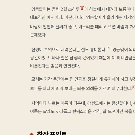
[6]
영등할미는 음력 2월 초하루
에 하늘에서 내려와 보름이나 
대표격인 예시이다. 이본에 따라 영등할미가 올라가는 시기의
바람이 잔잔해 날씨가 좋고, 며느리를 데리고 오면 바람이 거
문제였다.
[5]
신령이 부엌으로 내려온다는 점도 흥미롭다.
영등맞이 의례
공간이었고, 바다 일은 남성의 몫이었기 때문에 이 의례만큼
비롯된다는 믿음과 연결된다.
모시는 기간 동안에는 집 안팎을 정결하게 유지해야 하고 부
[
초우를 바다에 띄워 보내는 퇴송 의례를 치르며 마무리한다.
지역마다 부르는 이름이 다른데, 강원도에서는 풍신할머니,
이름은 달라도 까다롭고 변덕스러운 성격, 잘 모셔야만 복을
창작 포인트