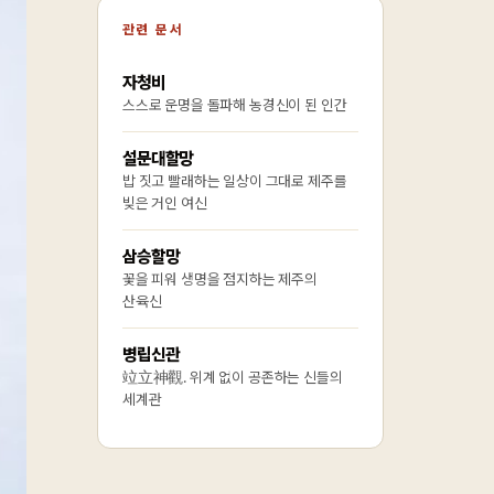
관련 문서
자청비
스스로 운명을 돌파해 농경신이 된 인간
설문대할망
밥 짓고 빨래하는 일상이 그대로 제주를
빚은 거인 여신
삼승할망
꽃을 피워 생명을 점지하는 제주의
산육신
병립신관
竝立神觀. 위계 없이 공존하는 신들의
세계관