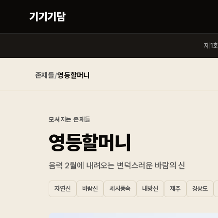
기기기담
제1
존재들
/
영등할머니
모셔지는 존재들
영등할머니
음력 2월에 내려오는 변덕스러운 바람의 신
자연신
바람신
세시풍속
내방신
제주
경상도