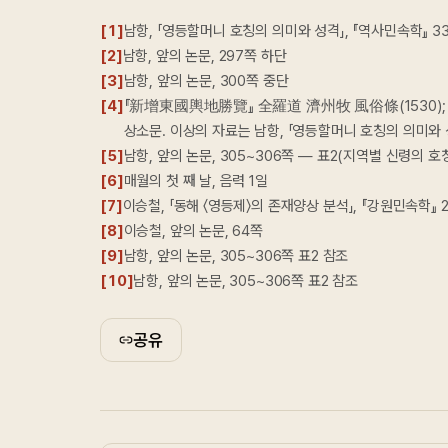
[
1
]
남항, 「영등할머니 호칭의 의미와 성격」, 『역사민속학』 33
[
2
]
남항, 앞의 논문, 297쪽 하단
[
3
]
남항, 앞의 논문, 300쪽 중단
[
4
]
『新增東國輿地勝覽』 全羅道 濟州牧 風俗條(1530); 신광
상소문. 이상의 자료는 남항, 「영등할머니 호칭의 의미와 성격
[
5
]
남항, 앞의 논문, 305~306쪽 — 표2(지역별 신령의 호칭
[
6
]
매월의 첫 째 날, 음력 1일
[
7
]
이승철, 「동해 〈영등제〉의 존재양상 분석」, 『강원민속학』 2
[
8
]
이승철, 앞의 논문, 64쪽
[
9
]
남항, 앞의 논문, 305~306쪽 표2 참조
[
10
]
남항, 앞의 논문, 305~306쪽 표2 참조
공유