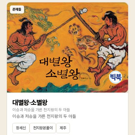
존재들
대별왕·소별왕
이승과 저승을 가른 천지왕의 두 아들
이승과 저승을 가른 천지왕의 두 아들
창세신
천지왕본풀이
제주