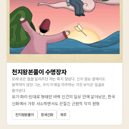
천지왕본풀이 수명장자
모래 섞은 쌀을 빌려주던 자는 죽지 않았다. 신의 권능 앞에서도
꿈쩍하지 않던 그는, 우리가 매일 마주하는 가장 낯익은 얼굴로
돌아온다.
모기·파리·빈대로 형태만 바꿔 인간의 일상 안에 살아남은, 한국
신화에서 가장 사소하면서도 끈질긴 근원적 악의 원형
천지왕본풀이
창세신화
제주