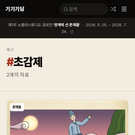
기기기담
제1회 노벨라스튜디오 공모전
‘경계에 선 존재들’
·
2026. 5. 25. ~ 2026. 7.
24.
태그
#
초감제
2
개의 자료
존재들