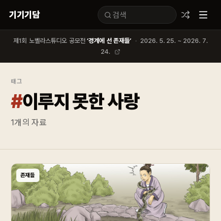
기기기담
제1회 노벨라스튜디오 공모전
‘경계에 선 존재들’
·
2026. 5. 25. ~ 2026. 7.
24.
태그
#
이루지 못한 사랑
1
개의 자료
존재들