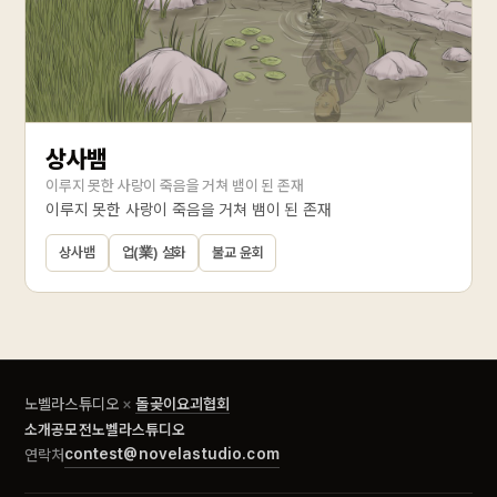
상사뱀
이루지 못한 사랑이 죽음을 거쳐 뱀이 된 존재
이루지 못한 사랑이 죽음을 거쳐 뱀이 된 존재
상사뱀
업(業) 설화
불교 윤회
노벨라스튜디오
×
돌곶이요괴협회
소개
공모전
노벨라스튜디오
contest@novelastudio.com
연락처