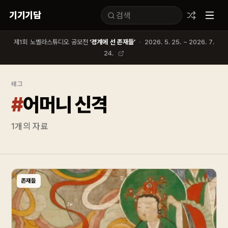
기기기담
제1회 노벨라스튜디오 공모전
‘경계에 선 존재들’
·
2026. 5. 25. ~ 2026. 7.
24.
태그
#
어머니 신격
1
개의 자료
존재들