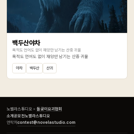
백두산야차
목적도 언어도 없이 재앙만 남기는 산중 귀물
목적도 언어도 없이 재앙만 남기는 산중 귀물
야차
백두산
산귀
노벨라스튜디오
×
돌곶이요괴협회
소개
공모전
노벨라스튜디오
contest@novelastudio.com
연락처