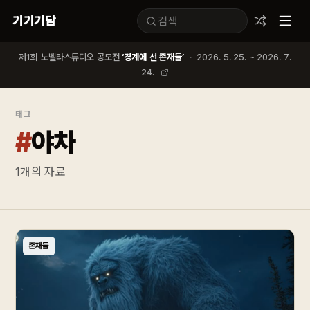
기기기담
제1회 노벨라스튜디오 공모전
‘경계에 선 존재들’
·
2026. 5. 25. ~ 2026. 7.
24.
태그
#
야차
1
개의 자료
존재들