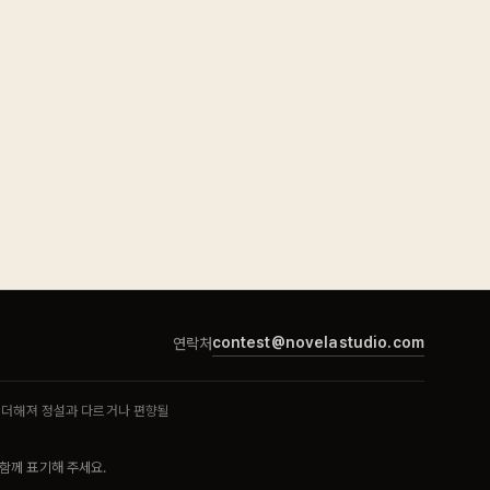
contest@novelastudio.com
연락처
이 더해져 정설과 다르거나 편향될
 함께 표기해 주세요.