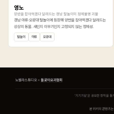
영노
양반을 잡아먹겠다 달려드는 경남 탈놀이의 정체불명 괴물
경남 야류·오광대 탈놀이에 등장해 양반을 잡아먹겠다 달려드는
상상의 동물. 새인지 이무기인지 고정되지 않는 정체성.
탈놀이
야류
오광대
노벨라스튜디오
×
돌곶이요괴협회
‘기기기담’은 공모전 창작을 돕
본 위키의 콘텐츠는