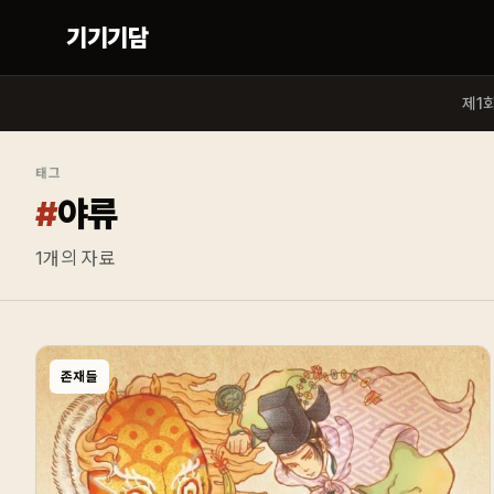
기기기담
제1
태그
#
야류
1
개의 자료
존재들