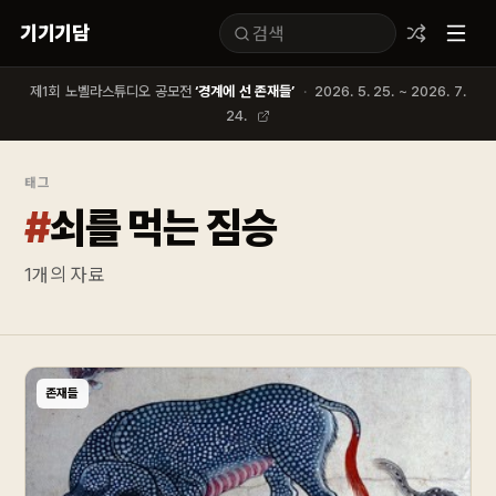
기기기담
제1회 노벨라스튜디오 공모전
‘경계에 선 존재들’
·
2026. 5. 25. ~ 2026. 7.
24.
태그
#
쇠를 먹는 짐승
1
개의 자료
존재들