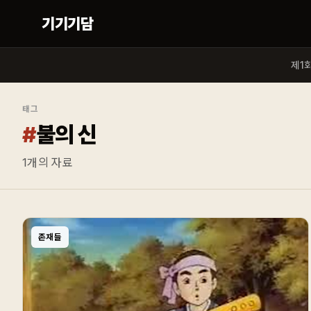
기기기담
제1
태그
#
불의 신
1
개의 자료
존재들