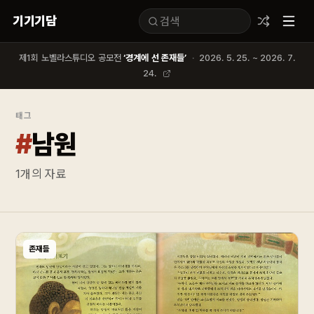
기기기담
제1회 노벨라스튜디오 공모전
‘경계에 선 존재들’
·
2026. 5. 25. ~ 2026. 7.
24.
태그
#
남원
1
개의 자료
존재들