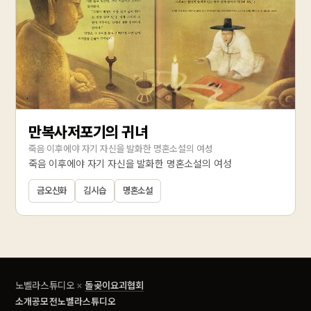
만복사저포기의 귀녀
죽음 이후에야 자기 자신을 발화한 명혼소설의 여성
죽음 이후에야 자기 자신을 발화한 명혼소설의 여성
금오신화
김시습
명혼소설
노벨라스튜디오
×
돌곶이요괴협회
소개
공모전
노벨라스튜디오