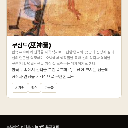
무신도(巫神圖)
한국 무속에서 신격을 시각적으로 구현한 종교화. 굿당과 신당에 걸려
신의 현존을 상징하며, 오방색과 상징물을 통해 신의 성격과 영역을
구분한다. 병립신관을 가장 잘 보여주는 매체이기도 하다.
한국 무속에서 신격을 그린 종교화로, 무당이 모시는 신들의
형상과 관념을 시각적으로 구현한 그림
세계관
강신
무속화
노벨라스튜디오
×
돌곶이요괴협회