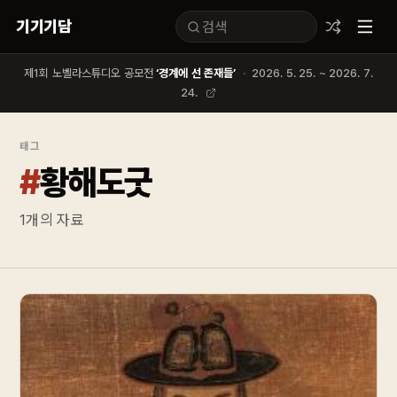
기기기담
제1회 노벨라스튜디오 공모전
‘경계에 선 존재들’
·
2026. 5. 25. ~ 2026. 7.
24.
태그
#
황해도굿
1
개의 자료