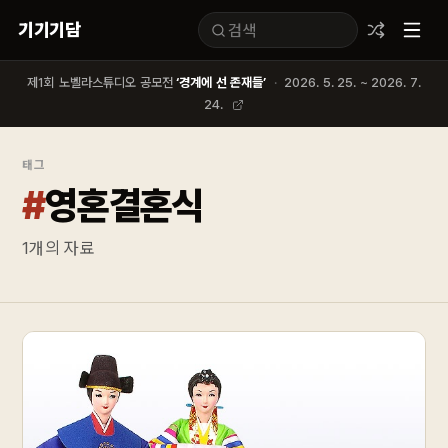
기기기담
제1회 노벨라스튜디오 공모전
‘경계에 선 존재들’
·
2026. 5. 25. ~ 2026. 7.
24.
태그
#
영혼결혼식
1
개의 자료