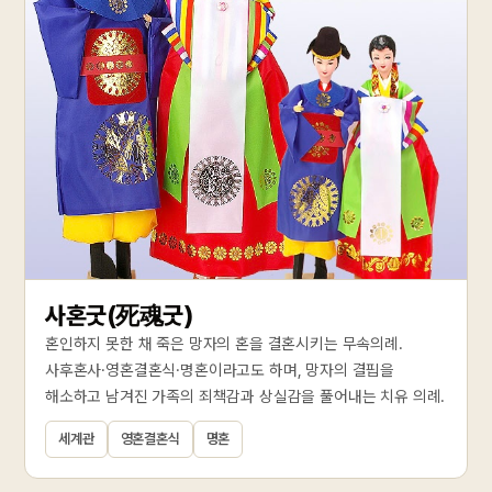
사혼굿(死魂굿)
혼인하지 못한 채 죽은 망자의 혼을 결혼시키는 무속의례.
사후혼사·영혼결혼식·명혼이라고도 하며, 망자의 결핍을
해소하고 남겨진 가족의 죄책감과 상실감을 풀어내는 치유 의례.
세계관
영혼결혼식
명혼